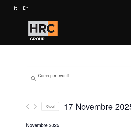
It
En
Eventi
Inserisci
Ricerca
Parola
Chiave.
e
Cerca
viste
Eventi
per
17 Novembre 202
Navigazione
Oggi
Parola
Chiave.
Seleziona
la
Novembre 2025
data.