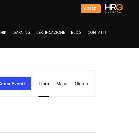
ACCEDI
HIP
LEARNING
CERTIFICAZIONE
BLOG
CONTATTI
HIP
LEARNING
CERTIFICAZIONE
BLOG
CONTATTI
Evento
Viste
Cerca Eventi
Lista
Mese
Giorno
Navigazione