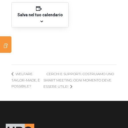
Salva nel tuo calendario
CERCHI E SUPPORTI. COSTRUIAMO UNO
WELFARE
TAYLOR-MADE, È
SMART MEETING: OGNI MOMENTO DEVE
POSSIBILE?
ESSERE UTILE!