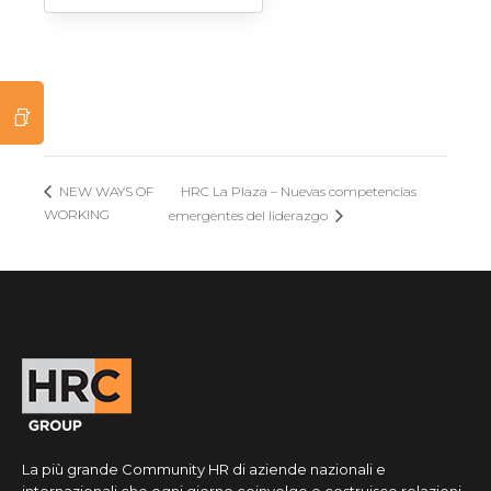
HRC La Plaza – Nuevas competencias
NEW WAYS OF
WORKING
emergentes del liderazgo
La più grande Community HR di aziende nazionali e