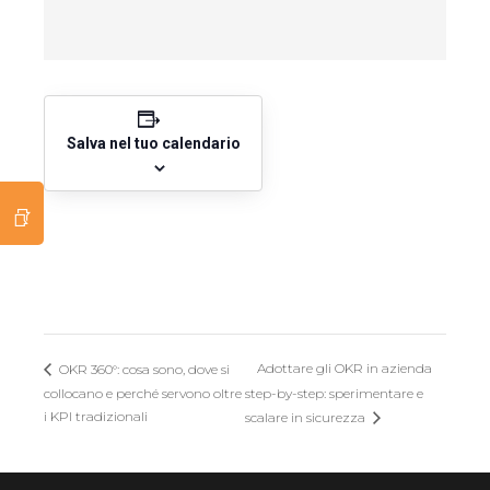
Salva nel tuo calendario
Adottare gli OKR in azienda
OKR 360°: cosa sono, dove si
collocano e perché servono oltre
step-by-step: sperimentare e
i KPI tradizionali
scalare in sicurezza