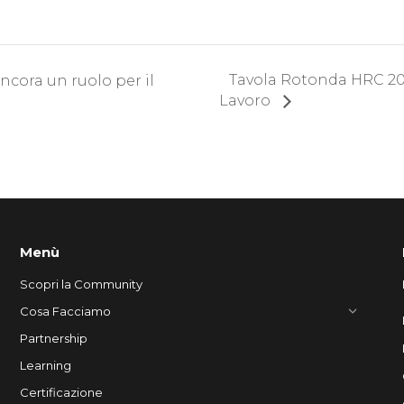
Tavola Rotonda HRC 202
 ancora un ruolo per il
Lavoro
Menù
Scopri la Community
Cosa Facciamo
Partnership
Learning
Certificazione