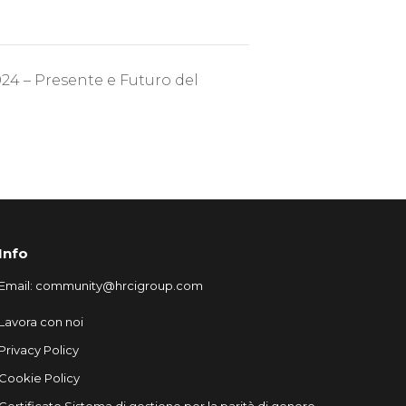
4 – Presente e Futuro del
Info
Email:
community@hrcigroup.com
Lavora con noi
Privacy Policy
Cookie Policy
Certificato Sistema di gestione per la parità di genere –