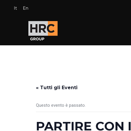
It
En
« Tutti gli Eventi
Questo evento è passato.
PARTIRE CON I