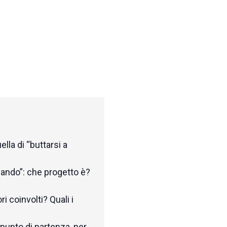
lla di “buttarsi a
lando”: che progetto è?
ri coinvolti? Quali i
 punto di partenza, per