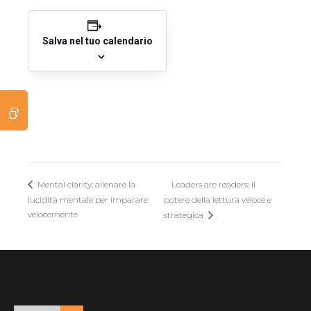
Salva nel tuo calendario
Leaders are readers: il
Mental clarity: allenare la
lucidità mentale per imparare
potere della lettura veloce e
velocemente
strategica