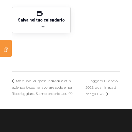
Salva nel tuo calendario
Legge di Bilancio
Ma quale Purpose individuale! In
azienda bisogna lavorare sodo e non
2025: quali impatti
filosofeggiare. Siamo proprio sicur??
per gli HR?