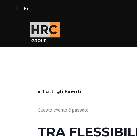
It
En
« Tutti gli Eventi
Questo evento è passato.
TRA FLESSIBIL