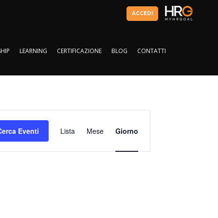
ACCEDI
HIP
LEARNING
CERTIFICAZIONE
BLOG
CONTATTI
HIP
LEARNING
CERTIFICAZIONE
BLOG
CONTATTI
Evento
Viste
Cerca Eventi
Lista
Mese
Giorno
Navigazione