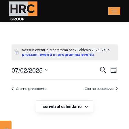
Nessun eventi in programma per 7 Febbraio 2025. Vai ai
prossimi eventi in programma eventi
.
Eventi
07/02/2025
Even
Cerca
Giorno
Ricerca
Viste
Seleziona
la
e
Navi
data.
Giorno precedente
Giorno successivo
viste
Navigaz
Iscriviti al calendario