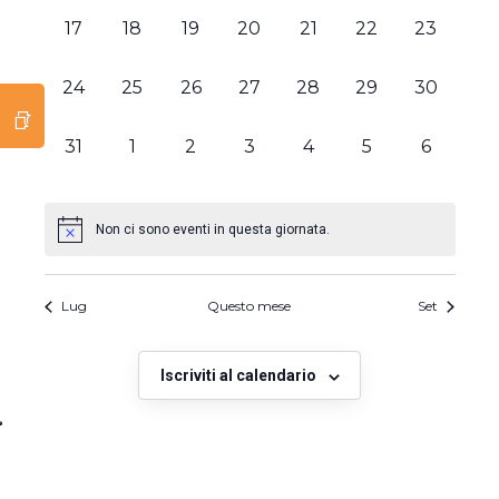
0
0
0
0
0
0
0
17
18
19
20
21
22
23
eventi,
eventi,
eventi,
eventi,
eventi,
eventi,
eventi,
0
0
0
0
0
0
0
24
25
26
27
28
29
30
eventi,
eventi,
eventi,
eventi,
eventi,
eventi,
eventi,
0
0
0
0
0
0
0
31
1
2
3
4
5
6
eventi,
eventi,
eventi,
eventi,
eventi,
eventi,
eventi,
Non ci sono eventi in questa giornata.
Lug
Questo mese
Set
Iscriviti al calendario