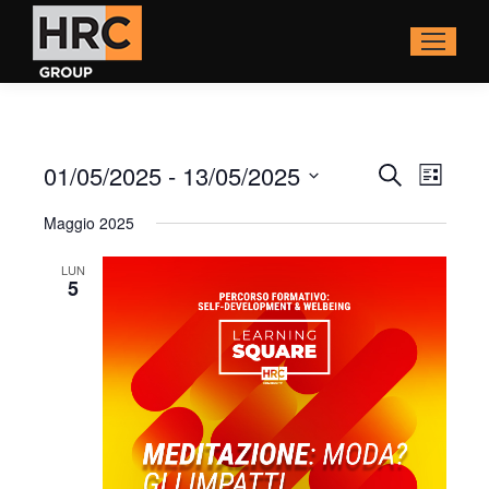
Eventi
01/05/2025
 - 
13/05/2025
Even
Cerca
Lista
Ricerca
Viste
Seleziona
Maggio 2025
la
e
Navi
data.
viste
LUN
5
Navigaz